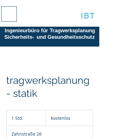
IBT
Ingenieurbüro für Tragwerksplanung
Sicherheits-
und Gesundheitsschutz
tragwerksplanung
- statik
kostenlos
1 Std.
1
kostenlos
S
t
Zahnstraße 26
d